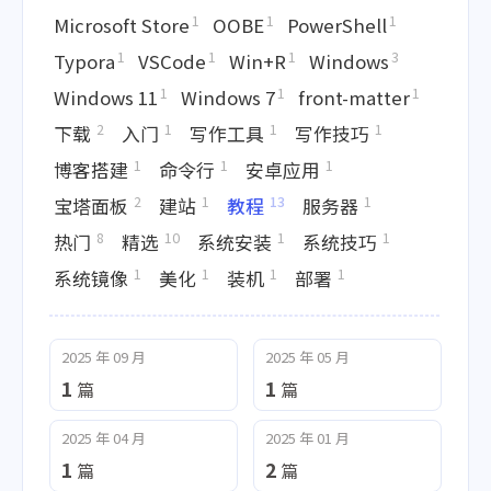
1
1
1
Microsoft Store
OOBE
PowerShell
1
1
1
3
Typora
VSCode
Win+R
Windows
1
1
1
Windows 11
Windows 7
front-matter
2
1
1
1
下载
入门
写作工具
写作技巧
1
1
1
博客搭建
命令行
安卓应用
2
1
13
1
宝塔面板
建站
教程
服务器
8
10
1
1
热门
精选
系统安装
系统技巧
1
1
1
1
系统镜像
美化
装机
部署
2025 年 09 月
2025 年 05 月
1
1
篇
篇
2025 年 04 月
2025 年 01 月
1
2
篇
篇