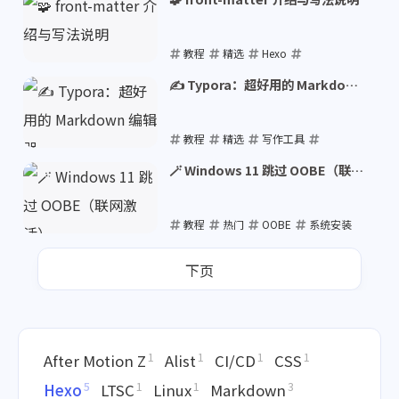
2024-09-12
教程
精选
Hexo
Markdown
front-matter
✍️ Typora：超好用的 Markdown
编辑器
2024-06-18
教程
精选
写作工具
Typora
Markdown
🪄 Windows 11 跳过 OOBE（联网
激活）
2024-06-18
教程
热门
OOBE
系统安装
Windows 11
下页
2024-06-11
1
1
1
1
After Motion Z
Alist
CI/CD
CSS
5
1
1
3
Hexo
LTSC
Linux
Markdown