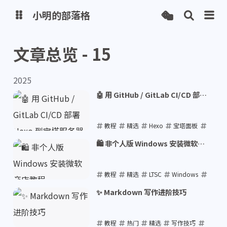
小明的部落格
文章总览 - 15
博客
2025
网盘
🤖 用 GitHub / GitLab CI/CD 部署
Hexo 到宝塔服务器
教程
精选
Hexo
宝塔面板
CI/CD
🛍️ 非个人版 Windows 安装微软商
店教程
2025-09-04
教程
精选
LTSC
Windows
Microsoft Store
✨ Markdown 写作进阶技巧
2025-05-27
教程
热门
精选
写作技巧