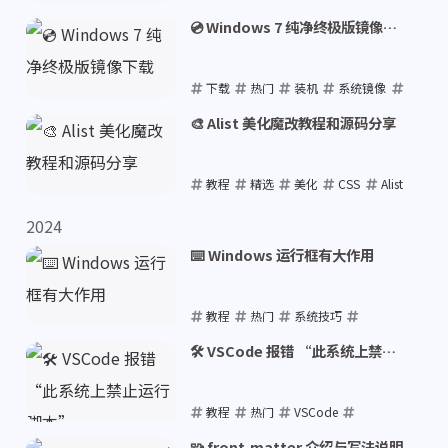
Markdown
💿 Windows 7 纯净终极版镜像下
载
2025-04-10
下载
热门
装机
系统镜像
Windows 7
🎨 Alist 美化魔改教程和源码分享
2025-01-07
教程
精选
美化
CSS
Alist
2025-01-04
2024
⌨️ Windows 运行框有大作用
教程
热门
系统技巧
Win+R
Windows
🛠️ VSCode 报错 “此系统上禁止
运行脚本”
2024-11-05
教程
热门
VSCode
Windows
PowerShell
🧩 front-matter 介绍与写法说明