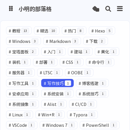
小明的部落格
博客
#
教程
#
精选
#
热门
#
Hexo
13
10
8
5
#
Windows
#
Markdown
#
下载
3
3
2
网盘
#
宝塔面板
#
入门
#
建站
#
美化
2
1
1
1
#
装机
#
部署
#
CSS
#
命令行
1
1
1
1
#
服务器
#
LTSC
#
OOBE
1
1
1
#
写作工具
#
写作技巧
#
博客搭建
1
1
1
#
安卓应用
#
系统安装
#
系统技巧
1
1
1
#
系统镜像
#
Alist
#
CI/CD
1
1
1
#
Linux
#
Win+R
#
Typora
1
1
1
#
VSCode
#
Windows 7
#
PowerShell
1
1
1