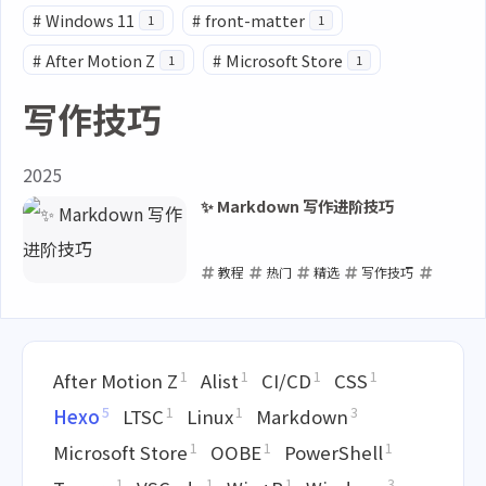
#
Windows 11
#
front-matter
1
1
#
After Motion Z
#
Microsoft Store
1
1
写作技巧
2025
✨ Markdown 写作进阶技巧
教程
热门
精选
写作技巧
Markdown
2025-04-10
1
1
1
1
After Motion Z
Alist
CI/CD
CSS
5
1
1
3
Hexo
LTSC
Linux
Markdown
1
1
1
Microsoft Store
OOBE
PowerShell
1
1
1
3