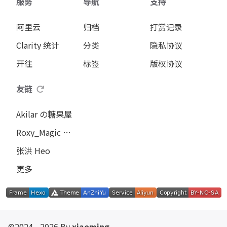
服务
导航
支持
阿里云
归档
打赏记录
Clarity 统计
分类
隐私协议
开往
标签
版权协议
友链
Akilar の糖果屋
Roxy_Magic の咖啡馆
张洪 Heo
更多
©2024 - 2026 By
xiaoming