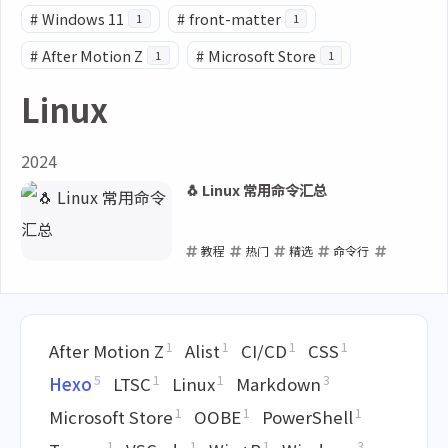
#
Windows 11
#
front-matter
1
1
#
After Motion Z
#
Microsoft Store
1
1
Linux
2024
🐧 Linux 常用命令汇总
教程
热门
精选
命令行
Linux
2024-02-24
1
1
1
1
After Motion Z
Alist
CI/CD
CSS
5
1
1
3
Hexo
LTSC
Linux
Markdown
1
1
1
Microsoft Store
OOBE
PowerShell
1
1
1
3