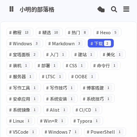
小明的部落格
博客
#
教程
#
精选
#
热门
#
Hexo
13
10
8
5
#
Windows
#
Markdown
#
下载
3
3
2
网盘
#
宝塔面板
#
入门
#
建站
#
美化
2
1
1
1
#
装机
#
部署
#
CSS
#
命令行
1
1
1
1
#
服务器
#
LTSC
#
OOBE
1
1
1
#
写作工具
#
写作技巧
#
博客搭建
1
1
1
#
安卓应用
#
系统安装
#
系统技巧
1
1
1
#
系统镜像
#
Alist
#
CI/CD
1
1
1
#
Linux
#
Win+R
#
Typora
1
1
1
#
VSCode
#
Windows 7
#
PowerShell
1
1
1