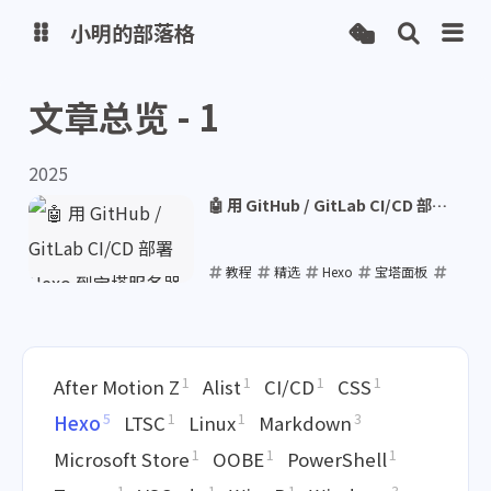
小明的部落格
文章总览 - 1
博客
2025
网盘
🤖 用 GitHub / GitLab CI/CD 部署
Hexo 到宝塔服务器
教程
精选
Hexo
宝塔面板
CI/CD
2025-09-04
1
1
1
1
After Motion Z
Alist
CI/CD
CSS
5
1
1
3
Hexo
LTSC
Linux
Markdown
1
1
1
Microsoft Store
OOBE
PowerShell
1
1
1
3