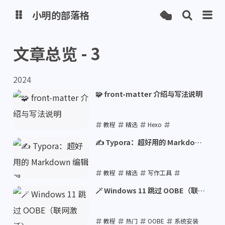
小明的部落格
文章总览 - 3
博客
2024
网盘
🧩 front-matter 介绍与写法说明
教程
精选
Hexo
Markdown
front-matter
✍️ Typora：超好用的 Markdown
编辑器
2024-06-18
教程
精选
写作工具
Typora
Markdown
🪄 Windows 11 跳过 OOBE（联网
激活）
2024-06-18
教程
热门
OOBE
系统安装