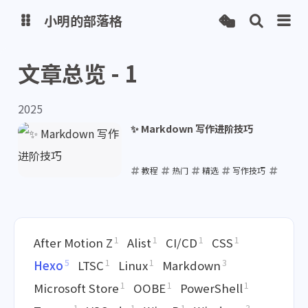
小明的部落格
文章总览 - 1
博客
2025
网盘
✨ Markdown 写作进阶技巧
教程
热门
精选
写作技巧
Markdown
2025-04-10
1
1
1
1
After Motion Z
Alist
CI/CD
CSS
5
1
1
3
Hexo
LTSC
Linux
Markdown
1
1
1
Microsoft Store
OOBE
PowerShell
1
1
1
3