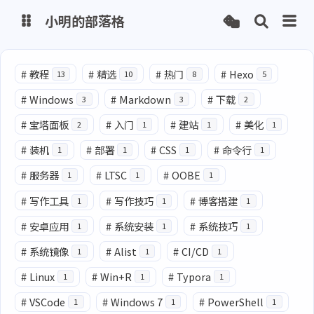
小明的部落格
博客
#
教程
#
精选
#
热门
#
Hexo
13
10
8
5
#
Windows
#
Markdown
#
下载
3
3
2
网盘
#
宝塔面板
#
入门
#
建站
#
美化
2
1
1
1
#
装机
#
部署
#
CSS
#
命令行
1
1
1
1
#
服务器
#
LTSC
#
OOBE
1
1
1
#
写作工具
#
写作技巧
#
博客搭建
1
1
1
#
安卓应用
#
系统安装
#
系统技巧
1
1
1
#
系统镜像
#
Alist
#
CI/CD
1
1
1
#
Linux
#
Win+R
#
Typora
1
1
1
#
VSCode
#
Windows 7
#
PowerShell
1
1
1