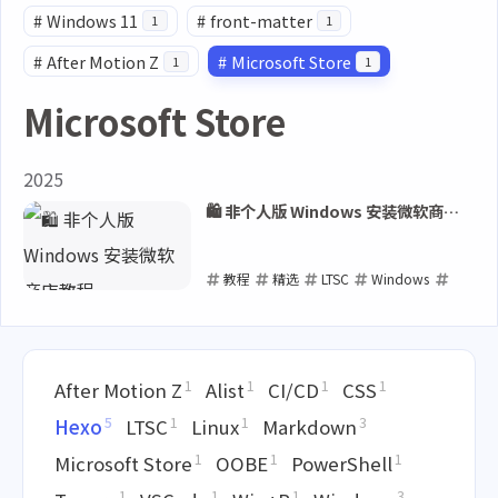
#
Windows 11
#
front-matter
1
1
#
After Motion Z
#
Microsoft Store
1
1
Microsoft Store
2025
🛍️ 非个人版 Windows 安装微软商店
教程
教程
精选
LTSC
Windows
Microsoft Store
2025-05-27
1
1
1
1
After Motion Z
Alist
CI/CD
CSS
5
1
1
3
Hexo
LTSC
Linux
Markdown
1
1
1
Microsoft Store
OOBE
PowerShell
1
1
1
3