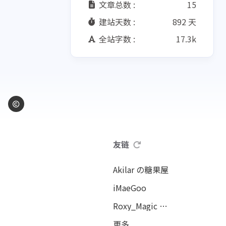
文章总数 :
15
建站天数 :
892 天
全站字数 :
17.3k
友链
Akilar の糖果屋
iMaeGoo
Roxy_Magic の咖啡馆
更多