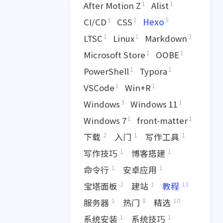
1
1
After Motion Z
Alist
1
1
5
CI/CD
CSS
Hexo
1
1
3
LTSC
Linux
Markdown
1
1
Microsoft Store
OOBE
1
1
PowerShell
Typora
1
1
VSCode
Win+R
3
1
Windows
Windows 11
1
1
Windows 7
front-matter
2
1
1
下载
入门
写作工具
1
1
写作技巧
博客搭建
1
1
命令行
安卓应用
1
5
1
1
CSS
Hexo
LTSC
Linux
2
1
13
宝塔面板
建站
教程
1
8
10
服务器
热门
精选
1
1
1
BE
PowerShell
Typora
1
1
系统安装
系统技巧