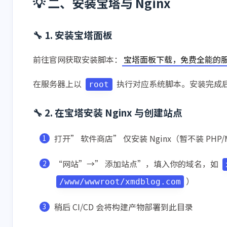
💡 二、安装宝塔与 Nginx
🔧 1. 安装宝塔面板
前往官网获取安装脚本：
宝塔面板下载，免费全能的
在服务器上以
执行对应系统脚本。安装完成
root
互动
最新评论
🔧 2. 在宝塔安装 Nginx 与创建站点
无法获取评论，请确认相关配置是否正
打开” 软件商店” 仅安装 Nginx（暂不装 PHP/
“网站”→” 添加站点”，填入你的域名，如
）
/www/wwwroot/xmdblog.com
稍后 CI/CD 会将构建产物部署到此目录