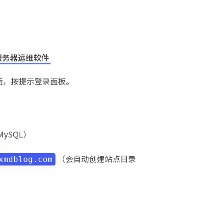
服务器运维软件
后，按提示登录面板。
兴趣点
寻找你感兴趣的领域
确
MySQL）
1
1
1
After Motion Z
Alist
CI/CD
（会自动创建站点目录
xmdblog.com
3
1
Markdown
Microsoft Store
OO
1
1
3
VSCode
Win+R
Windows
W
1
2
1
front-matter
下载
入门
写