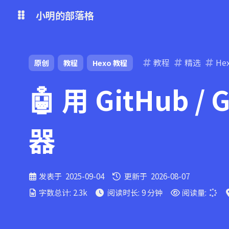
小明的部落格
博客
教程
精选
He
原创
教程
Hexo 教程
🤖 用 GitHub 
网盘
器
发表于
2025-09-04
更新于
2026-08-07
字数总计:
2.3k
阅读时长:
9 分钟
阅读量: