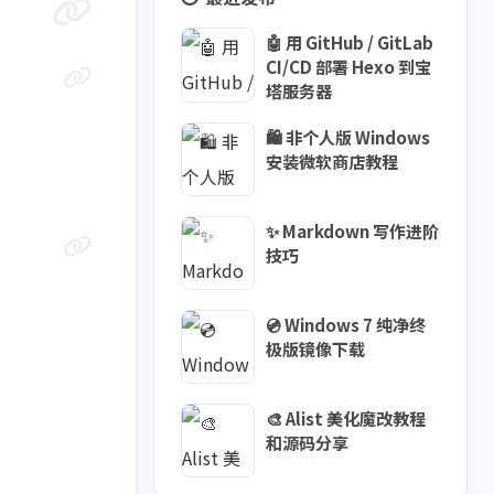
🤖 用 GitHub / GitLab
CI/CD 部署 Hexo 到宝
塔服务器
🛍️ 非个人版 Windows
安装微软商店教程
✨ Markdown 写作进阶
技巧
1
5
1
1
💿 Windows 7 纯净终
CSS
Hexo
LTSC
Linux
极版镜像下载
1
1
1
BE
PowerShell
Typora
🎨 Alist 美化魔改教程
1
1
indows 11
Windows 7
和源码分享
1
1
1
作工具
写作技巧
博客搭建