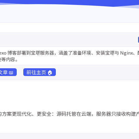
D 将 Hexo 博客部署到宝塔服务器，涵盖了准备环境、安装宝塔与 Nginx
决等内容。
章 📖
前往主页 🏠
CI/CD 的方案更现代化、更安全：源码托管在云端，服务器只接收构