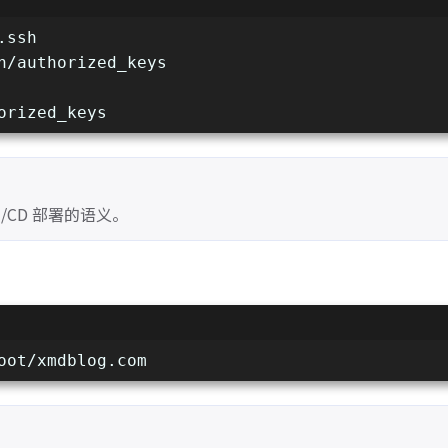
.ssh
h/authorized_keys
orized_keys
I/CD 部署的语义。
oot/xmdblog.com