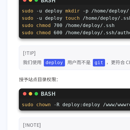
sudo
 -u deploy 
mkdir
 -p /home/deploy/
sudo
 -u deploy 
touch
 /home/deploy/.ss
sudo
chmod
 700 /home/deploy/.ssh
sudo
chmod
 600 /home/deploy/.ssh/auth
[!TIP]
我们使用
用户而不是
，更符合 C
deploy
git
授予站点目录权限：
BASH
sudo
chown
 -R deploy:deploy /www/wwwr
[!NOTE]