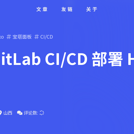
文章
友链
关于
xo
宝塔面板
CI/CD
/ GitLab CI/CD 
山西
评论数: