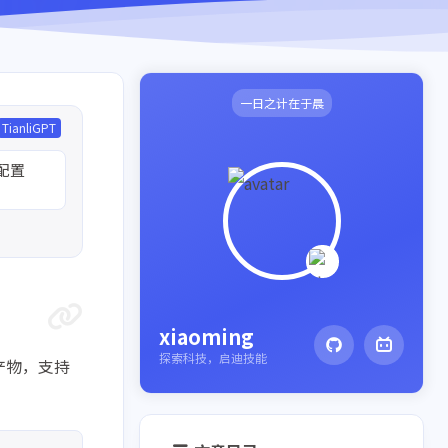
一日之计在于晨
TianliGPT
、配置
xiaoming
探索科技，启迪技能
建产物，支持