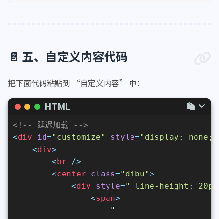
检查选择器。
background-color
: 
rgba
(
0
, 
0
, 
0
, 
0.
box-shadow
: 
0
4px
6px
rgba
(
0
, 
0
, 
0
    }
/*readme白天模式透明*/
.hope-c-PJLV
.hope-c-PJLV-ikSuVsl-css
 {
backdrop-filter
: 
blur
(
10px
);
📄 五、自定义内容代码
        -webkit-
backdrop-filter
: 
blur
(
10px
background-color
: 
rgba
(
255
, 
255
, 
2
把下面代码粘贴到 “自定义内容” 中：
box-shadow
: 
0
4px
6px
rgba
(
0
, 
0
, 
0
    }
HTML
/*readme夜间模式透明*/
.hope-c-PJLV
.hope-c-PJLV-iiuDLME-css
 {
<!-- 延迟加载 -->
backdrop-filter
: 
blur
(
10px
);
<
div
id
=
"customize"
style
=
"display: none;"
        -webkit-
backdrop-filter
: 
blur
(
10px
<
div
>
background-color
: 
rgba
(
0
, 
0
, 
0
, 
0.
<
br
 />
box-shadow
: 
0
4px
6px
rgba
(
0
, 
0
, 
0
<
center
class
=
"dibu"
>
    }
<
div
style
=
" line-height: 20px
<
span
>