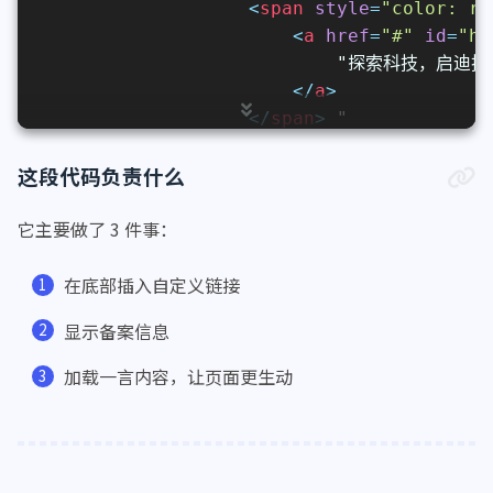
/*顶部*/
                    "
#root
 > 
.header
 {
<
span
style
=
"color: rg
backdrop-filter
: 
blur
(
10px
);
<
a
href
=
"#"
id
=
"hi
        -webkit-
backdrop-filter
: 
blur
(
10px
                            "探索科技，启迪技
background
: 
rgba
(
255
, 
255
, 
255
, 
0
)
</
a
>
box-shadow
: 
0
4px
6px
rgba
(
0
, 
0
, 
0
</
span
>
 "
    }
</
span
>
这段代码负责什么
</
div
>
/*导航条*/
它主要做了 3 件事：
.hope-ui-light
.body
 > 
.nav
 {
<!-- 底部链接 -->
background-color
: 
rgba
(
255
, 
255
, 
2
<
div
style
=
"font-size: 13px; f
在底部插入自定义链接
border-radius
: 
var
(--hope-radii-xl
<
span
class
=
"nav-item"
>
box-shadow
: 
0
4px
6px
rgba
(
0
, 
0
, 
0
<
a
class
=
"nav-link"
hr
显示备案信息
    }
</
span
>
.hope-ui-dark
.body
 > 
.nav
 {
<
span
class
=
"nav-item"
>
加载一言内容，让页面更生动
background-color
: 
rgba
(
0
, 
0
, 
0
, 
0.
<
a
class
=
"nav-link"
hr
border-radius
: 
var
(--hope-radii-xl
</
span
>
box-shadow
: 
0
4px
6px
rgba
(
0
, 
0
, 
0
<
span
class
=
"nav-item"
>