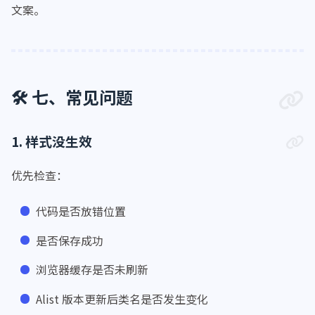
如果你不喜欢随机句子，也可以把一言 API 去掉，换成固定
    }
文案。
.hope-ui-dark
 pre {
background-color
: 
rgba
(
255
, 
255
, 
2
    }
    dibu {
🛠️ 七、常见问题
border-top
: 
0px
;
position
: absolute;
bottom
: 
0
;
1. 样式没生效
width
: 
100%
;
margin
: 
0px
;
优先检查：
padding
: 
0px
;
    }
代码是否放错位置
.App
 {
min-height
: 
85vh
;
是否保存成功
    }
浏览器缓存是否未刷新
.table
 {
margin
: auto;
Alist 版本更新后类名是否发生变化