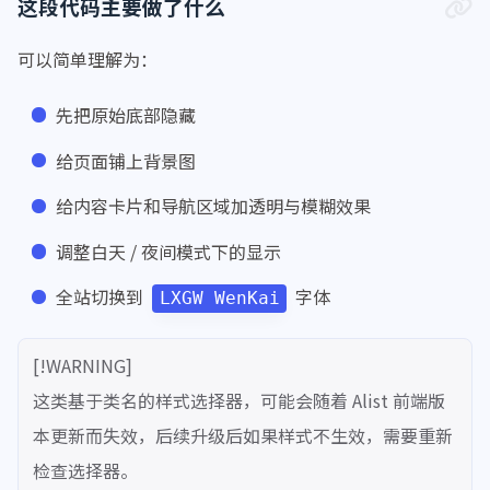
这段代码主要做了什么
background-image
: 
url
(
'https://www
background-size
: cover;
可以简单理解为：
background-attachment
: fixed;
background-position
: center;
先把原始底部隐藏
    }
给页面铺上背景图
/*主列表白天模式透明*/
.obj-box
.hope-stack
.hope-c-dhzjXW
.hope
给内容卡片和导航区域加透明与模糊效果
backdrop-filter
: 
blur
(
10px
);
调整白天 / 夜间模式下的显示
        -webkit-
backdrop-filter
: 
blur
(
10px
background-color
: 
rgba
(
255
, 
255
, 
2
全站切换到
字体
LXGW WenKai
box-shadow
: 
0
4px
6px
rgba
(
0
, 
0
, 
0
    }
/*主列表夜间模式透明*/
[!WARNING]
.obj-box
.hope-stack
.hope-c-dhzjXW
.hope
这类基于类名的样式选择器，可能会随着 Alist 前端版
backdrop-filter
: 
blur
(
10px
);
本更新而失效，后续升级后如果样式不生效，需要重新
        -webkit-
backdrop-filter
: 
blur
(
10px