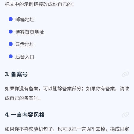
border-radius
: 
var
(--hope-radii-xl
</
div
>
把文中的示例链接改成你自己的：
box-shadow
: 
0
4px
6px
rgba
(
0
, 
0
, 
0
    }
<
script
src
=
"https://v1.hitokoto.cn/?e
</
div
>
邮箱地址
/*右下角按钮透明*/
博客首页地址
.hope-ui-light
.hope-c-PJLV-ijgzmFG-cs
<
script
>
backdrop-filter
: 
blur
(
10px
);
let
 interval = 
setInterval
(
() =>
 {
云盘地址
        -webkit-
backdrop-filter
: 
blur
(
10px
if
 (
document
.
querySelector
(
".foote
后台入口
background-color
: 
rgba
(
255
, 
255
, 
2
document
.
querySelector
(
"#custo
    }
clearInterval
(interval);
.hope-ui-dark
.hope-c-PJLV-ijgzmFG-css
        }
3. 备案号
backdrop-filter
: 
blur
(
10px
);
    }, 
200
);
        -webkit-
backdrop-filter
: 
blur
(
10px
</
script
>
如果你没有备案，可以删除备案部分；如果你有备案，请改
background-color
: 
rgba
(
0
, 
0
, 
0
, 
0.
成自己的备案号。
    }
4. 一言内容风格
.hope-ui-light
 pre {
background-color
: 
rgba
(
255
, 
255
, 
2