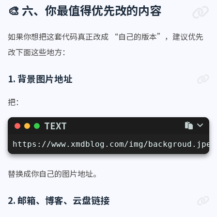
    }
<
a
class
=
"nav-link"
hr
</
span
>
🎨 六、你最值得优先改的内容
.body
 > 
.nav
::after
 {
<
span
class
=
"nav-item"
>
display
: none;
<
a
class
=
"nav-link"
hr
如果你想把这套代码真正改成 “自己的版本”，建议优先
    }
</
span
>
改下面这些地方：
<
span
class
=
"nav-item"
>
/*右上视图切换菜单*/
<
a
class
=
"nav-link"
hr
1. 背景图片地址
.hope-ui-light
.hope-c-PJLV-iSMXDf-css
</
span
>
backdrop-filter
: 
blur
(
10px
);
<
br
 />
把：
        -webkit-
backdrop-filter
: 
blur
(
10px
<
br
 />
background
: 
rgba
(
255
, 
255
, 
255
, 
0.
<
span
class
=
"nav-item"
>
TEXT
border-radius
: 
10px
;
<
a
class
=
"nav-link"
hr
box-shadow
: 
0
4px
6px
rgba
(
0
, 
0
, 
0
                        沪ICP备2024050492号
https://www.xmdblog.com/img/backgroud.jpeg
    }
</
a
>
.hope-ui-dark
.hope-c-PJLV-iSMXDf-css
 
</
span
>
替换成你自己的图片地址。
backdrop-filter
: 
blur
(
10px
);
</
div
>
        -webkit-
backdrop-filter
: 
blur
(
10px
</
center
>
2. 邮箱、博客、云盘链接
background
: 
rgba
(
0
, 
0
, 
0
, 
0.3
);
<
br
 />