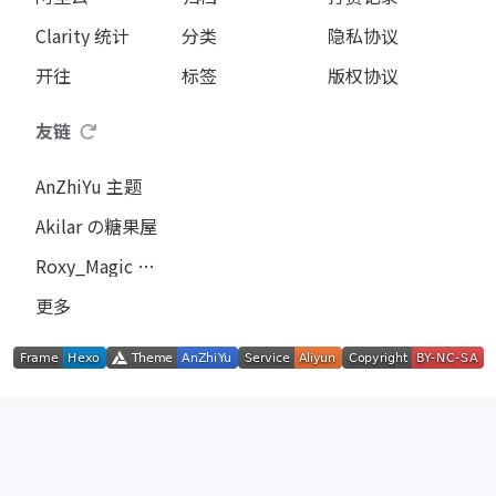
阿里云
归档
打赏记录
Clarity 统计
分类
隐私协议
开往
标签
版权协议
友链
AnZhiYu 主题
Akilar の糖果屋
Roxy_Magic の咖啡馆
更多
©2024 - 2026 By
xiaoming
沪 ICP 备 2024050492 号 - 1