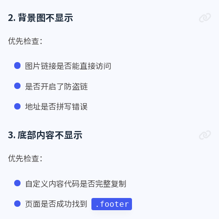
    }
2. 背景图不显示
    * {
font-family
: LXGW WenKai;
优先检查：
font-weight
: bold;
    }
图片链接是否能直接访问
body
 {
font-family
: LXGW WenKai;
是否开启了防盗链
    }
地址是否拼写错误
</
style
>
3. 底部内容不显示
优先检查：
自定义内容代码是否完整复制
页面是否成功找到
.footer