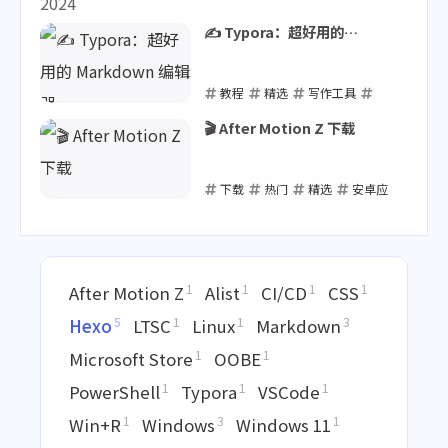
2024
2025-01-07
✍️ Typora：超好用的
Markdown 编辑器
教程
精选
写作工具
Typora
Markdown
🎬 After Motion Z 下载
2024-06-18
下载
热门
精选
安卓应
用
After Motion Z
2024-02-21
1
1
1
1
After Motion Z
Alist
CI/CD
CSS
5
1
1
3
Hexo
LTSC
Linux
Markdown
1
1
Microsoft Store
OOBE
1
1
1
PowerShell
Typora
VSCode
1
3
1
Win+R
Windows
Windows 11