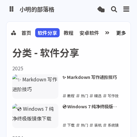
小明的部落格
博客
首页
软件分享
教程
安卓软件
写作工具
更多
网
分类 - 软件分享
网盘
2025
✨ Markdown 写作进阶技巧
教程
热门
精选
写作技
巧
Markdown
💿 Windows 7 纯净终极版镜
像下载
2025-04-10
下载
热门
装机
系统镜
像
Windows 7