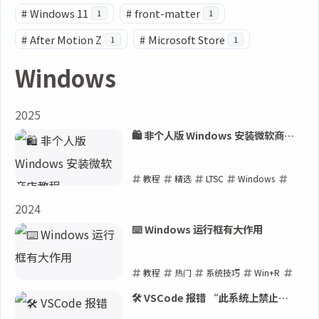
#
Windows 11
#
front-matter
1
1
#
After Motion Z
#
Microsoft Store
1
1
Windows
2025
🛍️ 非个人版 Windows 安装微软商店
教程
教程
精选
LTSC
Windows
Microsoft Store
2024
2025-05-27
⌨️ Windows 运行框有大作用
教程
热门
系统技巧
Win+R
Windows
🛠️ VSCode 报错 “此系统上禁止运
行脚本”
2024-11-05