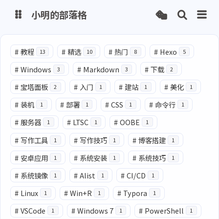
小明的部落格
博客
#
教程
#
精选
#
热门
#
Hexo
13
10
8
5
#
Windows
#
Markdown
#
下载
3
3
2
网盘
#
宝塔面板
#
入门
#
建站
#
美化
2
1
1
1
#
装机
#
部署
#
CSS
#
命令行
1
1
1
1
#
服务器
#
LTSC
#
OOBE
1
1
1
#
写作工具
#
写作技巧
#
博客搭建
1
1
1
#
安卓应用
#
系统安装
#
系统技巧
1
1
1
#
系统镜像
#
Alist
#
CI/CD
1
1
1
#
Linux
#
Win+R
#
Typora
1
1
1
#
VSCode
#
Windows 7
#
PowerShell
1
1
1