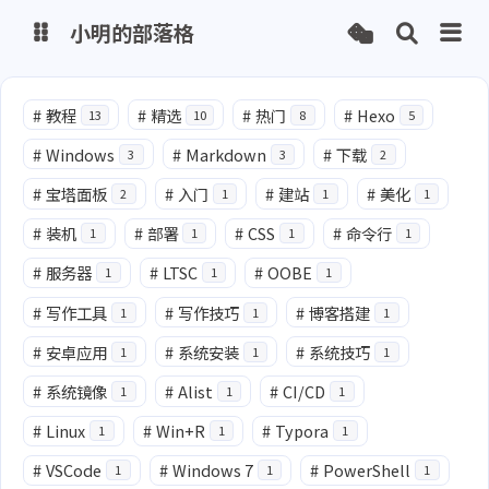
小明的部落格
博客
#
教程
#
精选
#
热门
#
Hexo
13
10
8
5
#
Windows
#
Markdown
#
下载
3
3
2
网盘
#
宝塔面板
#
入门
#
建站
#
美化
2
1
1
1
#
装机
#
部署
#
CSS
#
命令行
1
1
1
1
#
服务器
#
LTSC
#
OOBE
1
1
1
#
写作工具
#
写作技巧
#
博客搭建
1
1
1
#
安卓应用
#
系统安装
#
系统技巧
1
1
1
#
系统镜像
#
Alist
#
CI/CD
1
1
1
#
Linux
#
Win+R
#
Typora
1
1
1
#
VSCode
#
Windows 7
#
PowerShell
1
1
1