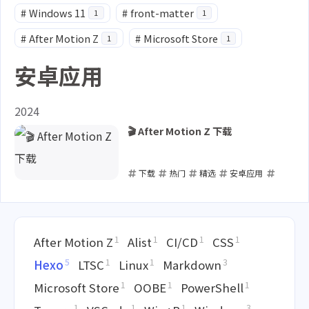
#
Windows 11
#
front-matter
1
1
#
After Motion Z
#
Microsoft Store
1
1
安卓应用
2024
🎬 After Motion Z 下载
下载
热门
精选
安卓应用
After Motion Z
2024-02-21
1
1
1
1
After Motion Z
Alist
CI/CD
CSS
5
1
1
3
Hexo
LTSC
Linux
Markdown
1
1
1
Microsoft Store
OOBE
PowerShell
1
1
1
3