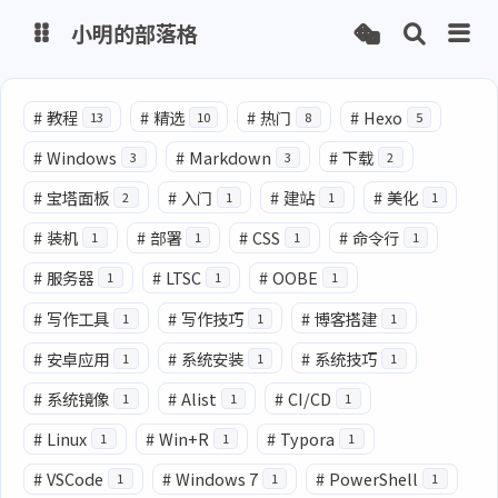
小明的部落格
博客
#
教程
#
精选
#
热门
#
Hexo
13
10
8
5
#
Windows
#
Markdown
#
下载
3
3
2
网盘
#
宝塔面板
#
入门
#
建站
#
美化
2
1
1
1
#
装机
#
部署
#
CSS
#
命令行
1
1
1
1
#
服务器
#
LTSC
#
OOBE
1
1
1
#
写作工具
#
写作技巧
#
博客搭建
1
1
1
#
安卓应用
#
系统安装
#
系统技巧
1
1
1
#
系统镜像
#
Alist
#
CI/CD
1
1
1
#
Linux
#
Win+R
#
Typora
1
1
1
#
VSCode
#
Windows 7
#
PowerShell
1
1
1